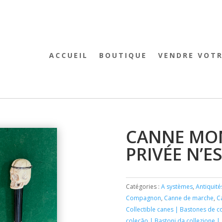
ACCUEIL
BOUTIQUE
VENDRE VOT
CANNE MO
PRIVÉE N’E
Catégories :
A systèmes
,
Antiquité
Compagnon
,
Canne de marche
,
C
Collectible canes | Bastones de 