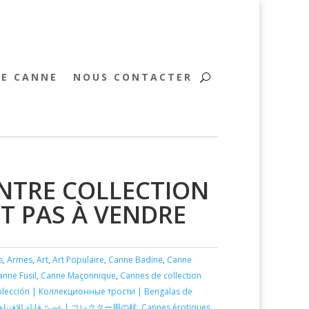
RE CANNE
NOUS CONTACTER
NTRE COLLECTION
ST PAS À VENDRE
s
,
Armes
,
Art
,
Art Populaire
,
Canne Badine
,
Canne
anne Fusil
,
Canne Maçonnique
,
Cannes de collection
colección | Коллекционные трости | Bengalas de
coleção | Bastoni da collezione | عِصيّ قابلة للاقتناء | コレクター用の杖
,
Cannes érotiques
,